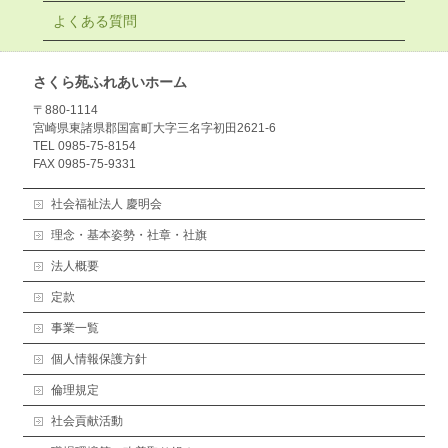
よくある質問
さくら苑ふれあいホーム
〒880-1114
宮崎県東諸県郡国富町大字三名字初田2621-6
TEL 0985-75-8154
FAX 0985-75-9331
社会福祉法人 慶明会
理念・基本姿勢・社章・社旗
法人概要
定款
事業一覧
個人情報保護方針
倫理規定
社会貢献活動