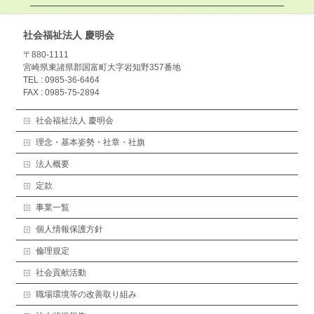
社会福祉法人 慶明会
〒880-1111
宮崎県東諸県郡国富町大字岩知野357番地
TEL : 0985-36-6464
FAX : 0985-75-2894
社会福祉法人 慶明会
理念・基本姿勢・社章・社旗
法人概要
定款
事業一覧
個人情報保護方針
倫理規定
社会貢献活動
職場環境等の改善取り組み