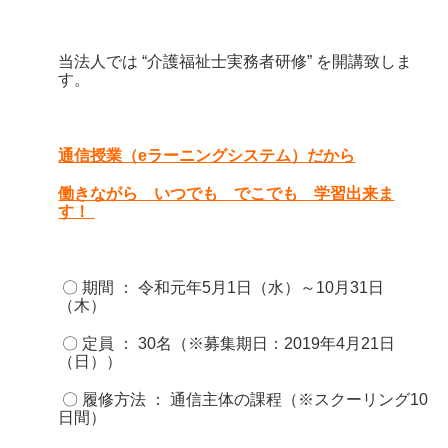
当法人では “介護福祉士実務者研修” を開講致しま
す。
通信授業（eラーニングシステム）だから
働きながら いつでも でこでも 学習出来ま
す！
〇 期間 ： 令和元年
5月1日（水）～10月31日
（木）
〇 定員 ： 30名（※募集期日：2019年4月21日
（日））
〇 履修方法 ：
通信主体の課程（※スクーリング10
日間）