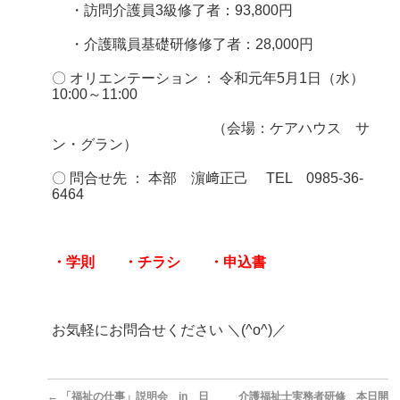
・訪問介護員3級修了者：93,800円
・介護職員基礎研修修了者：28,000円
〇 オリエンテーション ： 令和元年5月1日（水）
10:00～11:00
（会場：ケアハウス サ
ン・グラン）
〇 問合せ先 ：
本部 濵﨑正己
TEL 0985-36-
6464
・
学則
・
チラシ
・
申込書
お気軽にお問合せください ＼(^o^)／
←
「福祉の仕事」説明会 in 日
介護福祉士実務者研修 本日開