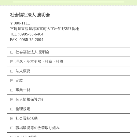
社会福祉法人 慶明会
〒880-1111
宮崎県東諸県郡国富町大字岩知野357番地
TEL : 0985-36-6464
FAX : 0985-75-2894
社会福祉法人 慶明会
理念・基本姿勢・社章・社旗
法人概要
定款
事業一覧
個人情報保護方針
倫理規定
社会貢献活動
職場環境等の改善取り組み