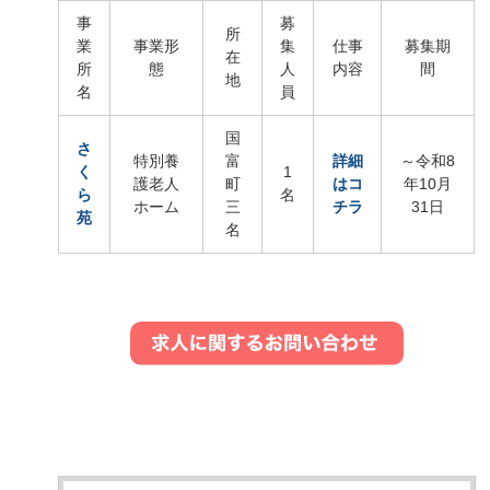
事
募
所
業
事業形
集
仕事
募集期
在
所
態
人
内容
間
地
名
員
国
さ
特別養
富
詳細
～令和8
く
1
護老人
町
はコ
年10月
ら
名
ホーム
三
チラ
31日
苑
名
あ