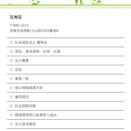
百寿荘
〒880-2214
宮崎市高岡町小山田2543番地9
社会福祉法人 慶明会
理念・基本姿勢・社章・社旗
法人概要
定款
事業一覧
個人情報保護方針
倫理規定
社会貢献活動
職場環境等の改善取り組み
法人状況報告