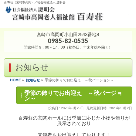
百寿荘（宮崎市高岡）／社会福祉法人 慶明会
宮崎市高岡町小山田2543番地9
0985-82-0535
開館時間 9：00～17：00（祝祭日、年末年始を除く）
お知らせ
HOME
»
お知らせ
»
季節の飾りでお出迎え ～秋バージョン～
季節の飾りでお出迎え ～秋バージョ
ン～
投稿日 : 2023年9月29日
最終更新日時 : 2023年10月2日
百寿荘の玄関ホールには季節に応じた小物や飾りが
展示されており
来館者をお出迎えしております！