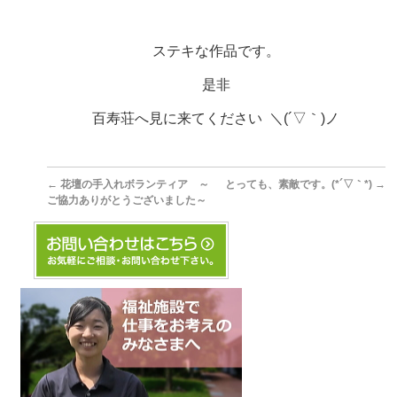
ステキな作品です。
是非
百寿荘へ見に来てください ＼(´▽｀)ノ
←
花壇の手入れボランティア ～
とっても、素敵です。(*´▽｀*)
→
ご協力ありがとうございました～