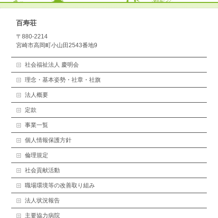
百寿荘
〒880-2214
宮崎市高岡町小山田2543番地9
社会福祉法人 慶明会
理念・基本姿勢・社章・社旗
法人概要
定款
事業一覧
個人情報保護方針
倫理規定
社会貢献活動
職場環境等の改善取り組み
法人状況報告
主要協力病院