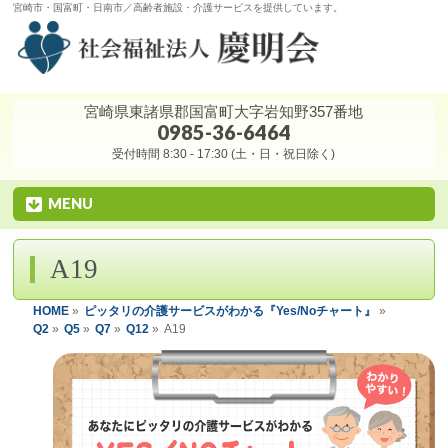
宮崎市・国富町・日南市／高齢者施設・介護サービスを提供しています。
宮崎県東諸県郡国富町大字岩知野357番地
0985-36-6464
受付時間 8:30 - 17:30 (土・日・祝日除く)
MENU
A19
HOME
»
ピッタリの介護サービスがわかる『Yes/Noチャート』
»
Q2
»
Q5
»
Q7
»
Q12
»
A19