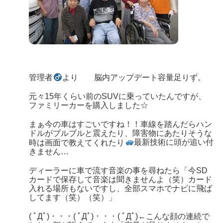
管理者
より 脳内アップデート容量足りず。
元々15年くらい前のSUVに乗っていたんですが、
ファミリーカーを購入しました☆
まぁ今の車はすごいですね！！車線を踏んだらハン
ドルがブルブルと震えたり、障害物にあたりそうな
時は画面で教えてくれたり
最新技術に頭が追い付
きません…
ディーラーに車で流す音楽の事を尋ねたら
「今SD
カードで保存して音楽は聞きませんよ（笑）カード
入れる場所もないですし、全部スマホでナビに飛ば
してます（笑）（笑）」
( ﾟДﾟ)・・・( ﾟДﾟ)・・・( ﾟДﾟ)←こんな顔の連続で