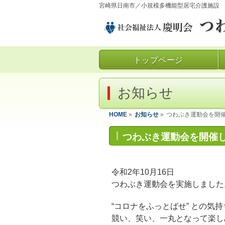
宮崎県日南市／小規模多機能型居宅介護施設
トップページ
お知らせ
HOME
»
お知らせ
»
つわぶき運動会を開
つわぶき運動会を開催
令和2年10月16日
つわぶき運動会を実施しました
“コロナをふっとばせ” との気
競い、笑い、一丸となって楽し