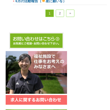
6月の活動報告（
星に願いを）
1
2
»