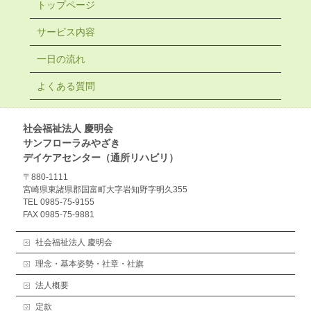
トップページ
サービス内容
一日の流れ
よくある質問
社会福祉法人 慶明会
サンフローラみやざき
デイケアセンター（通所リハビリ）
〒880-1111
宮崎県東諸県郡国富町大字岩知野字明久355
TEL 0985-75-9155
FAX 0985-75-9881
社会福祉法人 慶明会
理念・基本姿勢・社章・社旗
法人概要
定款