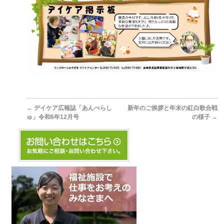
←
デイケア広報誌「あんべらし
新年のご挨拶と年末の紅白歌合戦
ゅ」令和6年12月号
の様子
→