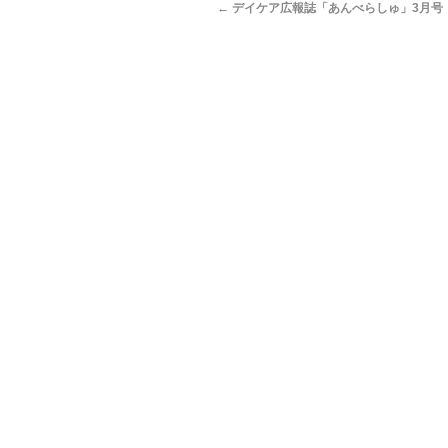
←
デイケア広報誌「あんべらしゅ」3月号