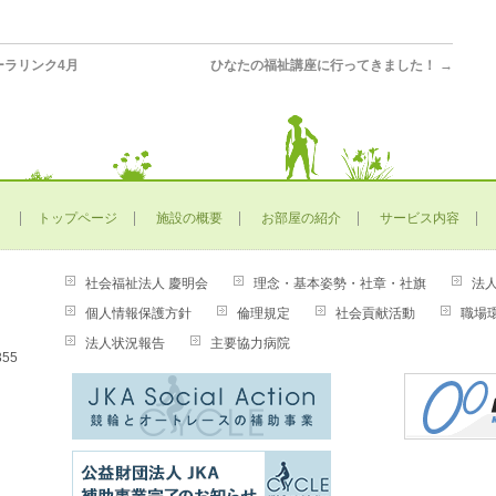
ーラリンク4月
ひなたの福祉講座に行ってきました！
→
トップページ
施設の概要
お部屋の紹介
サービス内容
社会福祉法人 慶明会
理念・基本姿勢・社章・社旗
法
個人情報保護方針
倫理規定
社会貢献活動
職場
法人状況報告
主要協力病院
55