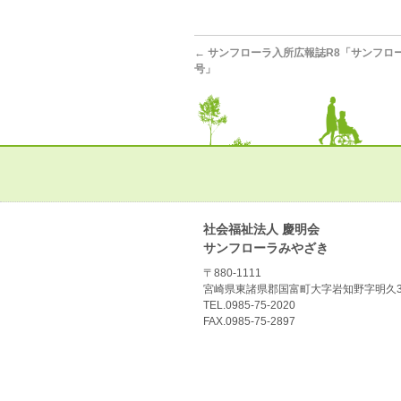
←
サンフローラ入所広報誌R8「サンフロ
号」
社会福祉法人 慶明会
サンフローラみやざき
〒880-1111
宮崎県東諸県郡国富町大字岩知野字明久3
TEL.0985-75-2020
FAX.0985-75-2897