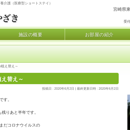
療養介護（医療型ショートステイ）
宮崎県東
受付
施設の概要
お部屋の紹介
の植え替え～
植え替え～
投稿日 : 2020年6月2日
最終更新日時 : 2020年6月2日
です。
も残りあと半年です。
まだコロナウイルスの