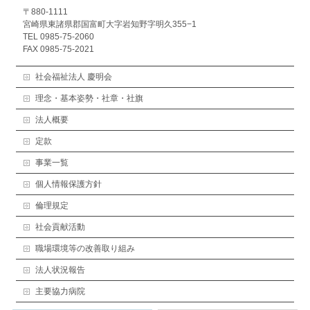
〒880-1111
宮崎県東諸県郡国富町大字岩知野字明久355−1
TEL 0985-75-2060
FAX 0985-75-2021
社会福祉法人 慶明会
理念・基本姿勢・社章・社旗
法人概要
定款
事業一覧
個人情報保護方針
倫理規定
社会貢献活動
職場環境等の改善取り組み
法人状況報告
主要協力病院