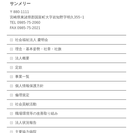
サンメリー
〒880-1111
宮崎県東諸県郡国富町大字岩知野字明久355−1
TEL 0985-75-2060
FAX 0985-75-2021
社会福祉法人 慶明会
理念・基本姿勢・社章・社旗
法人概要
定款
事業一覧
個人情報保護方針
倫理規定
社会貢献活動
職場環境等の改善取り組み
法人状況報告
主要協力病院