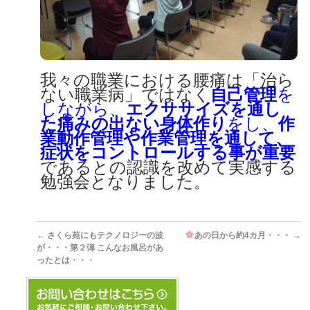
我々の職業における腰痛は「治ら
ない職業病」ではなく
自己管理
を
しながら、
エクササイズを通し
た痛みの出ない身体作り
をし、
作
業動作管理や作業管理を通して、
症状をコントロールする事が重要
であるとの認識を改めて実感する
勉強会となりました。
←
さくら苑にもテクノロジーの波
あの日から約4カ月・・・
→
が・・・第２弾 こんなお風呂があ
ったとは・・・