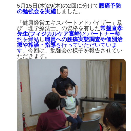
5月15日(木)29(木)の2回に分けて
腰痛予防
の勉強会を実施
しました。
「健康経営エキスパートアドバイザー」及
び「理学療法士」の資格を有した
常盤直孝
先生(フィジカルケア宮崎)
とパートナー契
約を締結
し
職員への腰痛実態調査や個別治
療や相談・指導
を行っていただいていま
す。
今回は、勉強会の様子を報告させてい
ただきます。