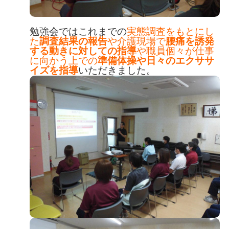
勉強会ではこれまでの
実態調査をもとにし
た
調査結果の報告
や介護現場で
腰痛を誘発
する動きに対しての指導
や職員個々が仕事
に向かう上での
準備体操や日々のエクササ
イズを指導
いただきました。