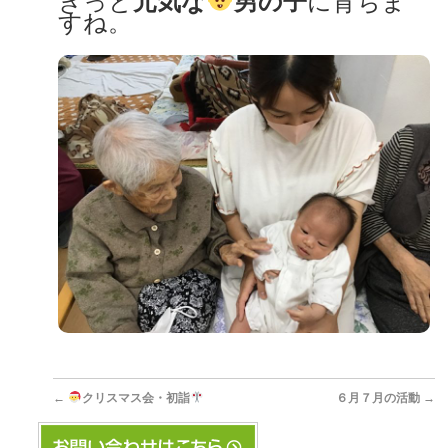
きっと
元気な
男の子
に育ちま
すね。
←
クリスマス会・初詣
６月７月の活動
→