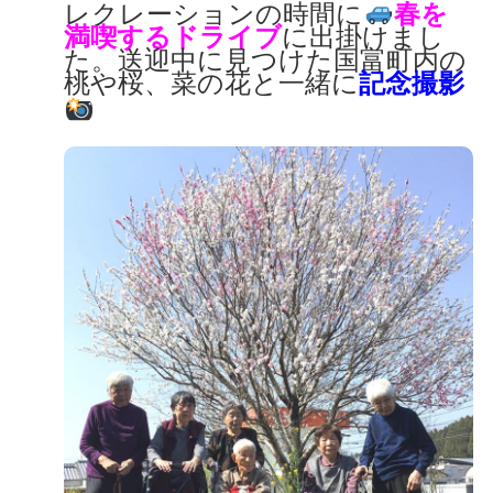
レクレーションの時間に
春を
満喫するドライブ
に出掛けまし
た。
送迎中に見つけた国富町内の
桃や桜、菜の花と一緒に
記念撮影