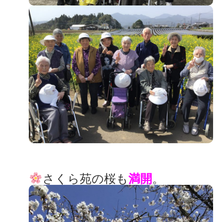
さくら苑の桜も
満開
。