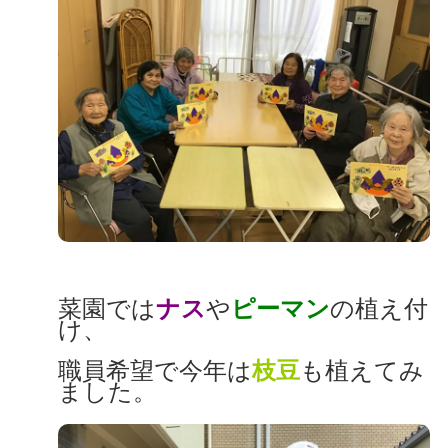
菜園では
ナス
や
ピーマン
の植え付
け、
職員希望で今年は
枝豆
も植えてみ
ました。