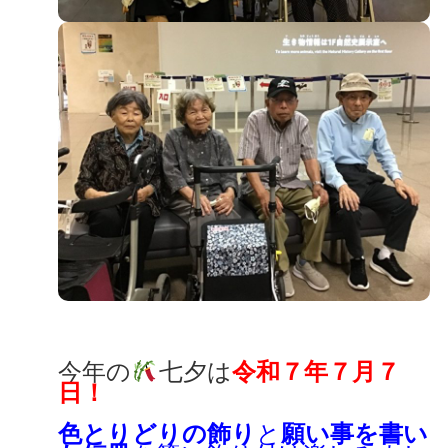
今年の
七夕は
令和７年７月７
日！
色とりどりの飾り
と
願い事を書い