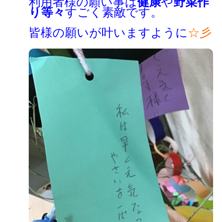
利用者様の願い事は
健康
や
野菜作
り等々
すごく素敵です。
皆様の願いが叶いますように
☆彡