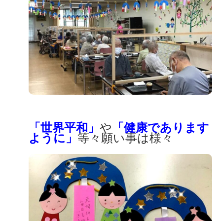
「世界平和」
や
「健康であります
ように」
等々
願い事は様々