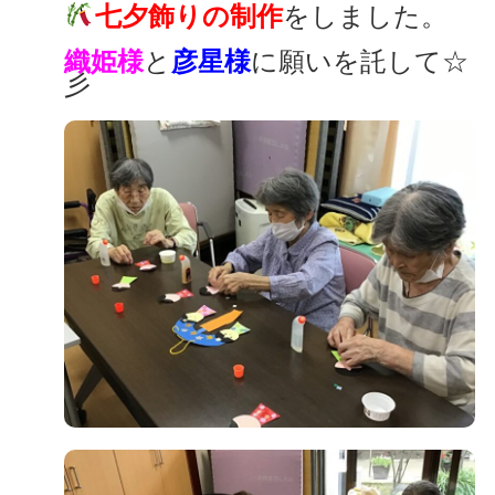
七夕飾りの制作
をしました。
織姫様
と
彦星様
に願いを託して☆
彡