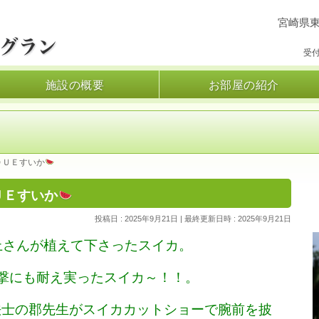
）
宮崎県東
受付
施設の概要
お部屋の紹介
ＯＵＥすいか
ＵＥすいか
投稿日 : 2025年9月21日
最終更新日時 : 2025年9月21日
上さんが植えて下さったスイカ。
撃にも耐え実ったスイカ～！！。
法士の郡先生がスイカカットショーで腕前を披