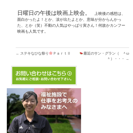
日曜日の午後は映画上映会。
上映後の感想は、
面白かったよ！とか、涙が出たよとか、意味が分からんかっ
た、とか（笑）不動の人気はやっぱり寅さん！何故かカンフー
映画も人気です。
←
ステキなひな祭り
ＰａｒｔⅡ
最近のサン・グラン（ ＾ω
＾）・・・
→